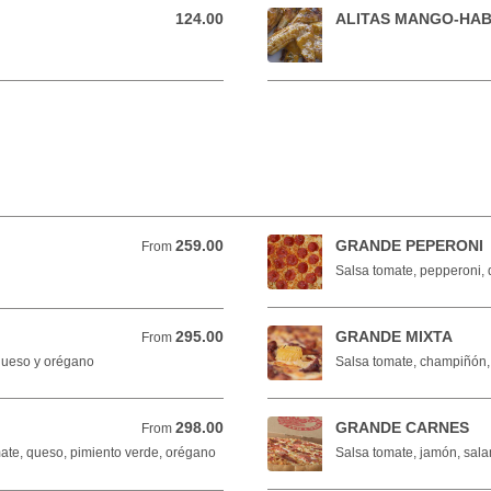
124.00
ALITAS MANGO-HA
124.00 MXN
259.00
GRANDE PEPERONI
From 259.00 MXN
From
Salsa tomate, pepperoni,
295.00
GRANDE MIXTA
From 295.00 MXN
From
 queso y orégano
Salsa tomate, champiñón, 
298.00
GRANDE CARNES
From 298.00 MXN
From
mate, queso, pimiento verde, orégano
Salsa tomate, jamón, sala