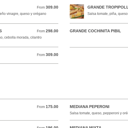
309.00
GRANDE TROPIPOL
From 309.00 MXN
From
apeño vinagre, queso y orégano
Salsa tomate, piña, queso,
S
298.00
GRANDE COCHINITA PIBIL
From 298.00 MXN
From
eso, cebolla morada, cilantro
309.00
From 309.00 MXN
From
175.00
MEDIANA PEPERONI
From 175.00 MXN
From
Salsa tomate, queso, pepperoni y or
196.00
MEDIANA MIXTA
From 196.00 MXN