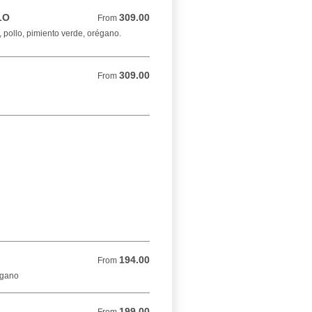
LO
309.00
From 309.00 MXN
From
 pollo, pimiento verde, orégano.
309.00
From 309.00 MXN
From
194.00
From 194.00 MXN
From
égano
199.00
From 199.00 MXN