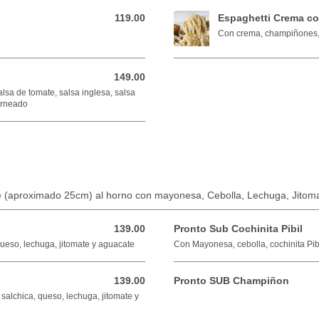
119.00
Espaghetti Crema c
119.00 MXN
Con crema, champiñones, 
149.00
149.00 MXN
alsa de tomate, salsa inglesa, salsa
orneado
te (aproximado 25cm) al horno con mayonesa, Cebolla, Lechuga, Jitom
139.00
Pronto Sub Cochinita Pibil
139.00 MXN
ueso, lechuga, jitomate y aguacate
Con Mayonesa, cebolla, cochinita Pibi
139.00
Pronto SUB Champiñon
139.00 MXN
salchica, queso, lechuga, jitomate y