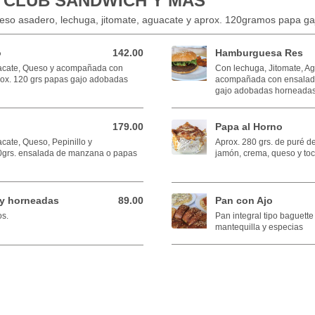
 CLUB SÁNDWICH Y MÁS
o asadero, lechuga, jitomate, aguacate y aprox. 120gramos papa g
o
142.00
Hamburguesa Res
142.00 MXN
uacate, Queso y acompañada con
Con lechuga, Jitomate, Ag
ox. 120 grs papas gajo adobadas
acompañada con ensalada
gajo adobadas horneadas
179.00
Papa al Horno
179.00 MXN
cate, Queso, Pepinillo y
Aprox. 280 grs. de puré 
grs. ensalada de manzana o papas
jamón, crema, queso y toc
y horneadas
89.00
Pan con Ajo
89.00 MXN
os.
Pan integral tipo baguett
mantequilla y especias