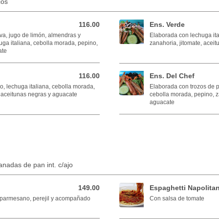
cos
116.00
Ens. Verde
116.00 MXN
va, jugo de limón, almendras y
Elaborada con lechuga ita
uga italiana, cebolla morada, pepino,
zanahoria, jitomate, acei
ate
116.00
Ens. Del Chef
116.00 MXN
, lechuga italiana, cebolla morada,
Elaborada con trozos de p
, aceitunas negras y aguacate
cebolla morada, pepino, z
aguacate
nadas de pan int. c/ajo
149.00
Espaghetti Napolita
149.00 MXN
 parmesano, perejil y acompañado
Con salsa de tomate