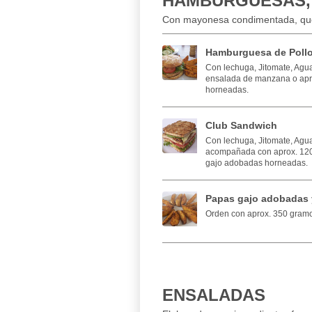
HAMBURGUESAS,
Con mayonesa condimentada, ques
Hamburguesa de Poll
Con lechuga, Jitomate, Ag
ensalada de manzana o apr
horneadas.
Club Sandwich
Con lechuga, Jitomate, Agua
acompañada con aprox. 120
gajo adobadas horneadas.
Papas gajo adobadas 
Orden con aprox. 350 gram
ENSALADAS