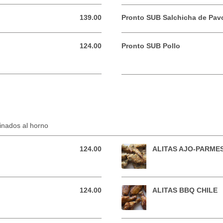
139.00
Pronto SUB Salchicha de Pav
139.00 MXN
124.00
Pronto SUB Pollo
124.00 MXN
O
cinados al horno
124.00
ALITAS AJO-PARME
124.00 MXN
124.00
ALITAS BBQ CHILE
124.00 MXN