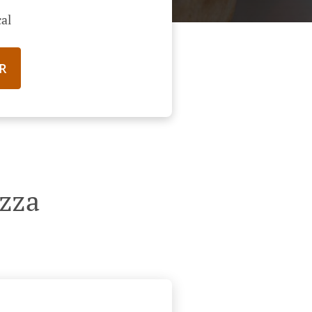
al
R
zza