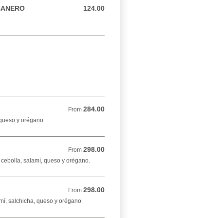
BANERO
124.00
124.00 MXN
284.00
From 284.00 MXN
From
 queso y orégano
298.00
From 298.00 MXN
From
cebolla, salamí, queso y orégano.
298.00
From 298.00 MXN
From
mí, salchicha, queso y orégano