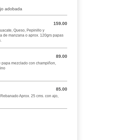
ajo adobada
159.00
159.00 MXN
uacate, Queso, Pepinillo y
 de manzana o aprox. 120grs papas
.
89.00
89.00 MXN
de papa mezclado con champiñon,
ino
85.00
85.00 MXN
e Rebanado Aprox. 25 cms. con ajo,