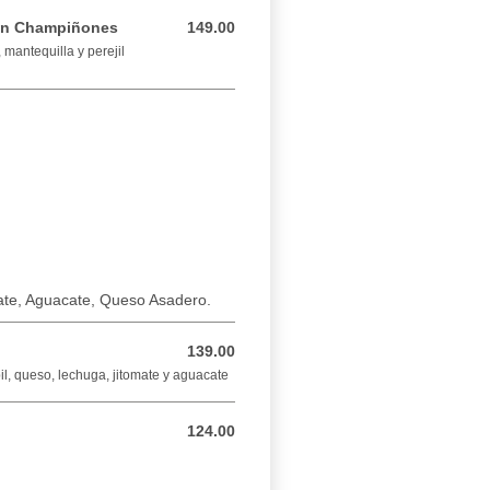
on Champiñones
149.00
149.00 MXN
mantequilla y perejil
ate, Aguacate, Queso Asadero.
139.00
139.00 MXN
l, queso, lechuga, jitomate y aguacate
124.00
124.00 MXN