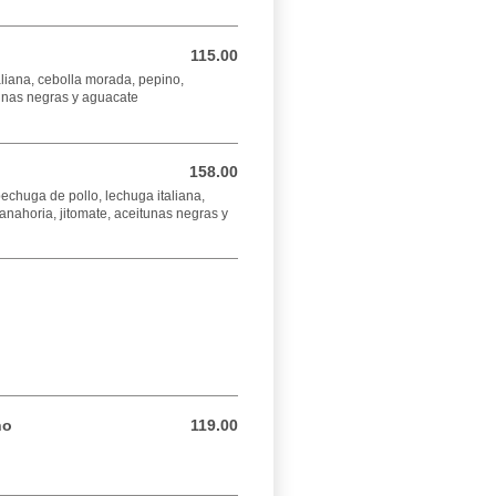
115.00
115.00 MXN
liana, cebolla morada, pepino,
tunas negras y aguacate
158.00
158.00 MXN
echuga de pollo, lechuga italiana,
anahoria, jitomate, aceitunas negras y
no
119.00
119.00 MXN