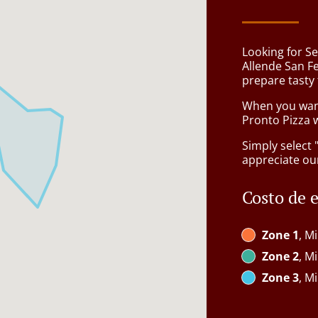
Looking for Se
Allende San F
prepare tasty
When you want 
Pronto Pizza w
Simply select 
appreciate our
Costo de 
Zone 1
, M
Zone 2
, M
Zone 3
, M