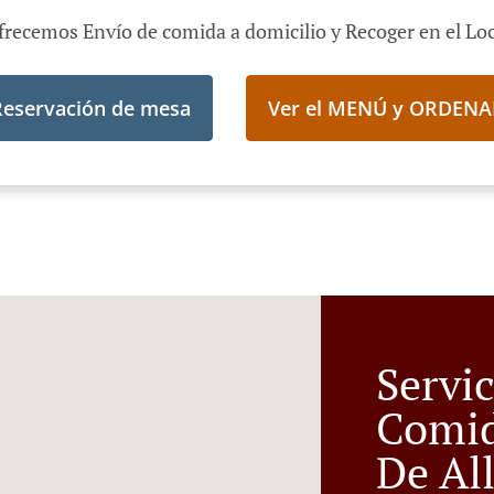
frecemos Envío de comida a domicilio y Recoger en el Loc
Reservación de mesa
Ver el MENÚ y ORDENA
Servi
Comid
De Al