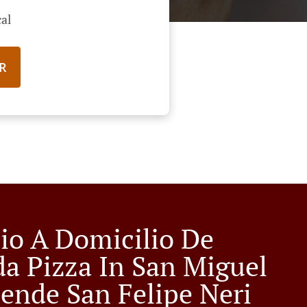
al
R
cio A Domicilio De
a Pizza In San Miguel
lende San Felipe Neri