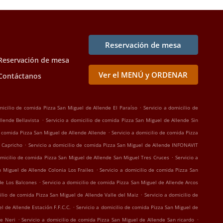
Reservación de mesa
Reservación de mesa
Ver el MENÚ y ORDENAR
Contáctanos
.
micilio de comida Pizza San Miguel de Allende El Paraíso
Servicio a domicilio de
.
llende Bellavista
Servicio a domicilio de comida Pizza San Miguel de Allende Sin
.
e comida Pizza San Miguel de Allende Allende
Servicio a domicilio de comida Pizza
.
l Capricho
Servicio a domicilio de comida Pizza San Miguel de Allende INFONAVIT
.
omicilio de comida Pizza San Miguel de Allende San Miguel Tres Cruces
Servicio a
.
n Miguel de Allende Colonia Los Frailes
Servicio a domicilio de comida Pizza San
.
de Los Balcones
Servicio a domicilio de comida Pizza San Miguel de Allende Arcos
.
cilio de comida Pizza San Miguel de Allende Valle del Maiz
Servicio a domicilio de
.
l de Allende Estación F.F.C.C.
Servicio a domicilio de comida Pizza San Miguel de
.
.
pe Neri
Servicio a domicilio de comida Pizza San Miguel de Allende San ricardo