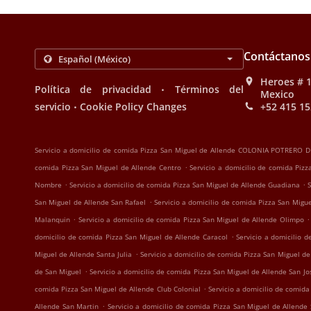
Contáctanos
Heroes # 1
.
Política de privacidad
Términos del
Mexico
.
servicio
Cookie Policy Changes
+52 415 15
Servicio a domicilio de comida Pizza San Miguel de Allende COLONIA POTRERO D
.
comida Pizza San Miguel de Allende Centro
Servicio a domicilio de comida Piz
.
.
Nombre
Servicio a domicilio de comida Pizza San Miguel de Allende Guadiana
.
San Miguel de Allende San Rafael
Servicio a domicilio de comida Pizza San Migu
.
.
Malanquin
Servicio a domicilio de comida Pizza San Miguel de Allende Olimpo
.
domicilio de comida Pizza San Miguel de Allende Caracol
Servicio a domicilio 
.
Miguel de Allende Santa Julia
Servicio a domicilio de comida Pizza San Miguel d
.
de San Miguel
Servicio a domicilio de comida Pizza San Miguel de Allende San Jo
.
comida Pizza San Miguel de Allende Club Colonial
Servicio a domicilio de comida
.
Allende San Martin
Servicio a domicilio de comida Pizza San Miguel de Allende